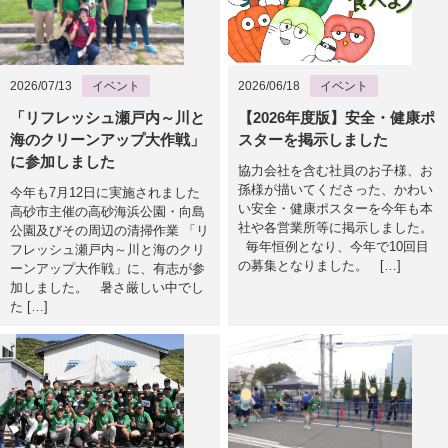
2026/07/13
イベント
2026/06/18
イベント
「リフレッシュ瀬戸内～川と
【2026年度版】安全・健康ポ
海のクリーンアップ大作戦」
スターを掲示しました
に参加しました
協力会社を含む社員のお子様、お
孫様が描いてくださった、かわい
今年も7月12日に実施されました
い安全・健康ポスターを今年も本
高砂市主催の高砂海浜公園・向島
社や各営業所等に掲示しました。
公園及びその周辺の清掃作業 「リ
毎年恒例となり、今年で10回目
フレッシュ瀬戸内～川と海のクリ
の募集となりました。 […]
ーンアップ大作戦」に、有志が参
加しました。 暑さ厳しい中でし
た […]