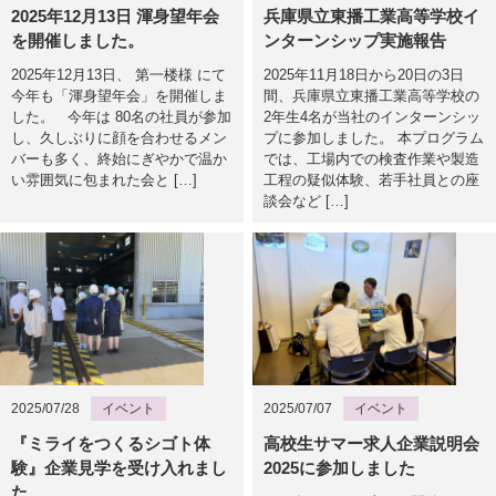
2025年12月13日 渾身望年会
兵庫県立東播工業高等学校イ
を開催しました。
ンターンシップ実施報告
2025年12月13日、 第一楼様 にて
2025年11月18日から20日の3日
今年も「渾身望年会」を開催しま
間、兵庫県立東播工業高等学校の
した。 今年は 80名の社員が参加
2年生4名が当社のインターンシッ
し、久しぶりに顔を合わせるメン
プに参加しました。 本プログラム
バーも多く、終始にぎやかで温か
では、工場内での検査作業や製造
い雰囲気に包まれた会と […]
工程の疑似体験、若手社員との座
談会など […]
2025/07/28
イベント
2025/07/07
イベント
『ミライをつくるシゴト体
高校生サマー求人企業説明会
験』企業見学を受け入れまし
2025に参加しました
た