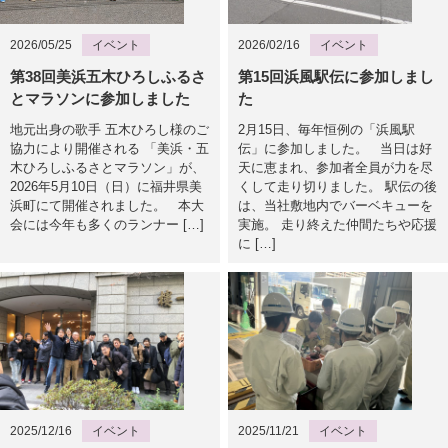
2026/05/25
イベント
2026/02/16
イベント
第38回美浜五木ひろしふるさ
第15回浜風駅伝に参加しまし
とマラソンに参加しました
た
地元出身の歌手 五木ひろし様のご
2月15日、毎年恒例の「浜風駅
協力により開催される 「美浜・五
伝」に参加しました。 当日は好
木ひろしふるさとマラソン」が、
天に恵まれ、参加者全員が力を尽
2026年5月10日（日）に福井県美
くして走り切りました。 駅伝の後
浜町にて開催されました。 本大
は、当社敷地内でバーベキューを
会には今年も多くのランナー […]
実施。 走り終えた仲間たちや応援
に […]
2025/12/16
イベント
2025/11/21
イベント