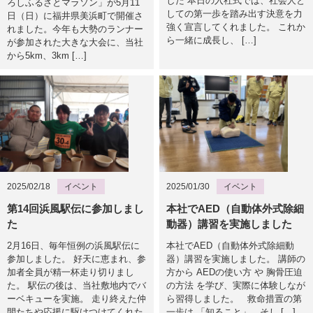
した 本日の入社式では、社会人と
ろしふるさとマラソン」が5月11
しての第一歩を踏み出す決意を力
日（日）に福井県美浜町で開催さ
強く宣言してくれました。 これか
れました。今年も大勢のランナー
ら一緒に成長し、 […]
が参加された大きな大会に、当社
から5km、3km […]
2025/02/18
イベント
2025/01/30
イベント
第14回浜風駅伝に参加しまし
本社でAED（自動体外式除細
た
動器）講習を実施しました
2月16日、毎年恒例の浜風駅伝に
本社でAED（自動体外式除細動
参加しました。 好天に恵まれ、参
器）講習を実施しました。 講師の
加者全員が精一杯走り切りまし
方から AEDの使い方 や 胸骨圧迫
た。 駅伝の後は、当社敷地内でバ
の方法 を学び、実際に体験しなが
ーベキューを実施。 走り終えた仲
ら習得しました。 救命措置の第
間たちや応援に駆けつけてくれた
一歩は 「知ること」、そし […]