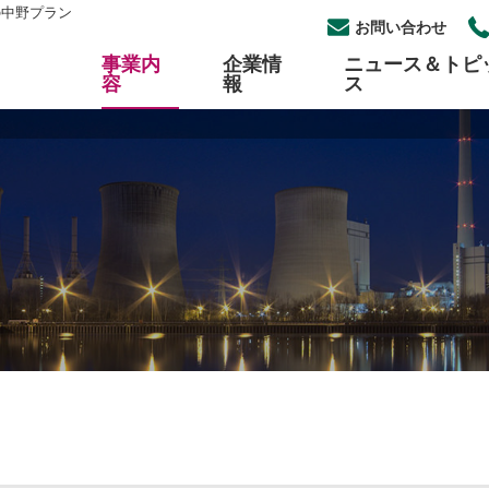
の中野プラン
お問い合わせ
事業内
企業情
ニュース＆トピ
容
報
ス
工事
概要
らせ一覧
採用
パイプ自動切断・開先加工
組織図
イベント一覧
中途採用
加工
セス
各種プラントメンテナンス
公開情報について
式安全アルミタラップ
ロープアクセス