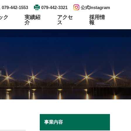
079-442-1553
079-442-3321
公式Instagram
ック
実績紹
アクセ
採用情
介
ス
報
工事
検査工事
資格取得
エントリー
プレハブ配管・ユニット製作
リンク
土木建築
事業内容