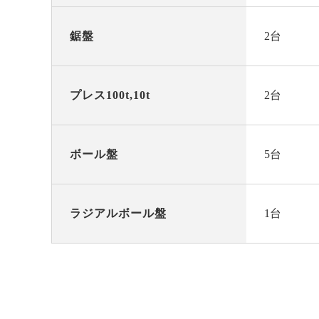
鋸盤
2台
プレス100t,10t
2台
ボール盤
5台
ラジアルボール盤
1台