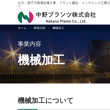
火力・原子力発電設備工事、プラント建設・メンテナンス工事
ツ
ホーム
事業内容
機械加工
プラント建設工事
社長挨拶・企業理念
ニュース＆トピックス一覧
採用情報トップ
配管
会社
お知
新卒
事業内容
振動検査
沿革
機械
アク
機械加工
設計
収納
公共工事
機械加工について