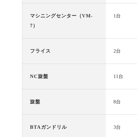
マシニングセンター（VM-
1台
7）
フライス
2台
NC旋盤
11台
旋盤
8台
BTAガンドリル
3台