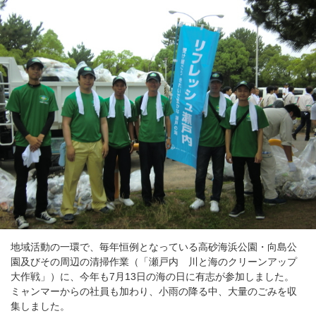
地域活動の一環で、毎年恒例となっている高砂海浜公園・向島公
園及びその周辺の清掃作業（「瀬戸内 川と海のクリーンアップ
大作戦」）に、今年も7月13日の海の日に有志が参加しました。
ミャンマーからの社員も加わり、小雨の降る中、大量のごみを収
集しました。