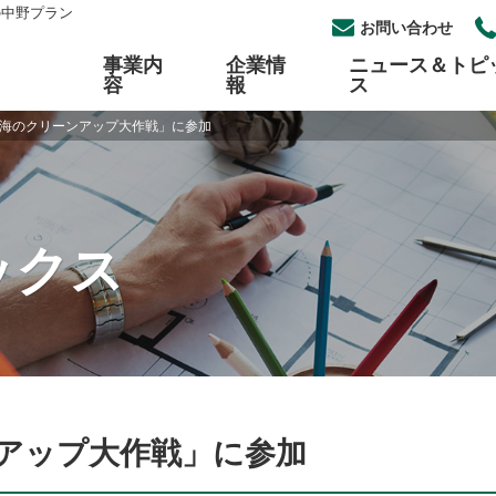
の中野プラン
お問い合わせ
事業内
企業情
ニュース＆トピ
容
報
ス
海のクリーンアップ大作戦」に参加
工事
概要
らせ一覧
採用
パイプ自動切断・開先加工
組織図
イベント一覧
中途採用
加工
セス
各種プラントメンテナンス
公開情報について
ックス
式安全アルミタラップ
ロープアクセス
アップ大作戦」に参加