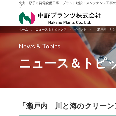
火力・原子力発電設備工事、プラント建設・メンテナンス工事
ツ
ホーム
ニュース＆トピックス
イベント
「瀬戸内 川と
プラント建設工事
社長挨拶・企業理念
ニュース＆トピックス一覧
採用情報トップ
配管
会社
お知
新卒
News & Topics
振動検査
沿革
機械
アク
ニュース＆トピ
設計
収納
公共工事
「瀬戸内 川と海のクリーン