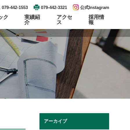
079-442-1553
079-442-3321
公式Instagram
ック
実績紹
アクセ
採用情
介
ス
報
工事
検査工事
資格取得
エントリー
プレハブ配管・ユニット製作
リンク
土木建築
アーカイブ