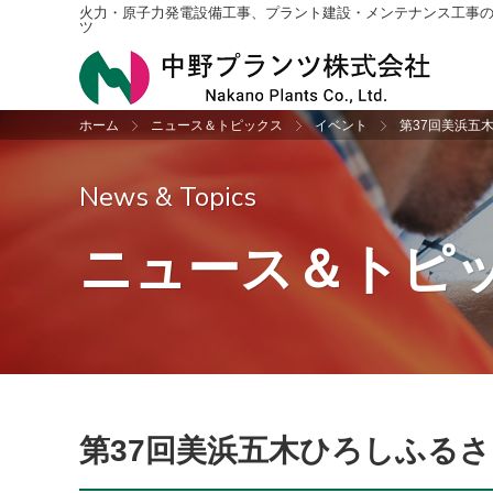
火力・原子力発電設備工事、プラント建設・メンテナンス工事
ツ
ホーム
ニュース＆トピックス
イベント
第37回美浜五
プラント建設工事
社長挨拶・企業理念
ニュース＆トピックス一覧
採用情報トップ
配管
会社
お知
新卒
News & Topics
振動検査
沿革
機械
アク
ニュース＆トピ
設計
収納
公共工事
第37回美浜五木ひろしふる