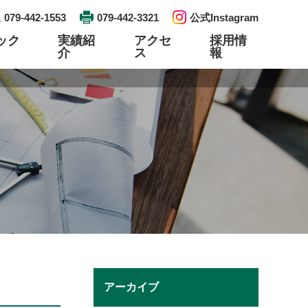
079-442-1553
079-442-3321
公式Instagram
ック
実績紹
アクセ
採用情
介
ス
報
工事
検査工事
資格取得
エントリー
プレハブ配管・ユニット製作
リンク
土木建築
アーカイブ