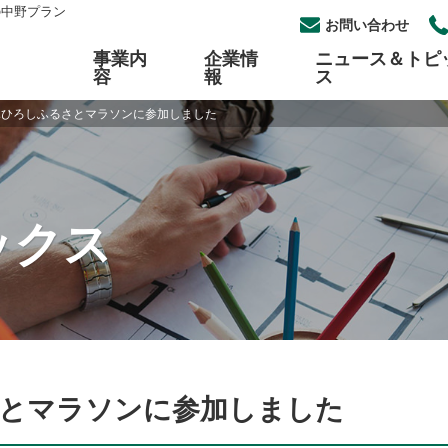
の中野プラン
お問い合わせ
事業内
企業情
ニュース＆トピ
容
報
ス
木ひろしふるさとマラソンに参加しました
工事
概要
らせ一覧
採用
パイプ自動切断・開先加工
組織図
イベント一覧
中途採用
加工
セス
各種プラントメンテナンス
公開情報について
ックス
式安全アルミタラップ
ロープアクセス
さとマラソンに参加しました