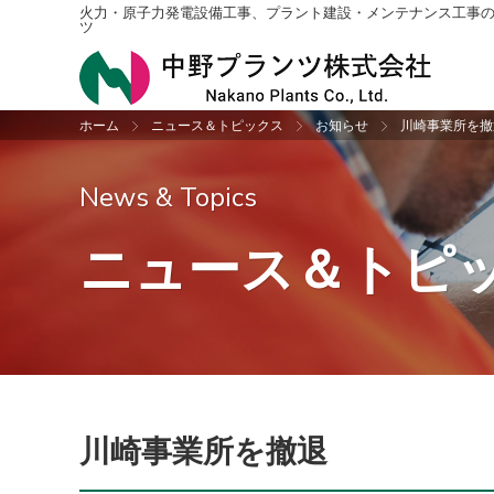
火力・原子力発電設備工事、プラント建設・メンテナンス工事
ツ
ホーム
ニュース＆トピックス
お知らせ
川崎事業所を撤
プラント建設工事
社長挨拶・企業理念
ニュース＆トピックス一覧
採用情報トップ
配管
会社
お知
新卒
News & Topics
振動検査
沿革
機械
アク
ニュース＆トピ
設計
収納
公共工事
川崎事業所を撤退