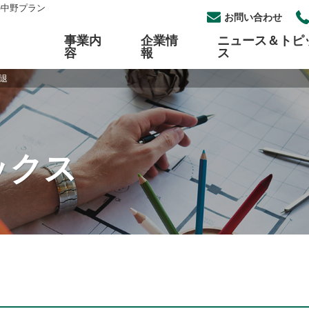
の中野プラン
お問い合わせ
事業内
企業情
ニュース＆トピ
容
報
ス
退
工事
概要
らせ一覧
採用
パイプ自動切断・開先加工
組織図
イベント一覧
中途採用
加工
セス
各種プラントメンテナンス
公開情報について
ックス
式安全アルミタラップ
ロープアクセス