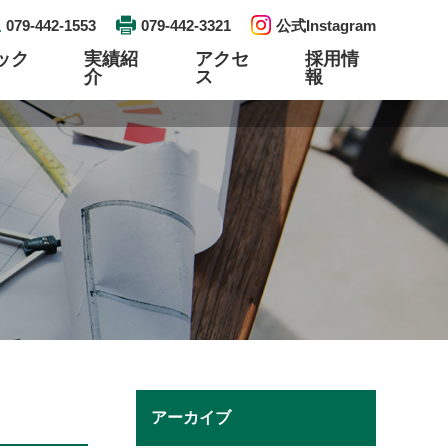
079-442-1553
079-442-3321
公式Instagram
ック
実績紹
アクセ
採用情
介
ス
報
工事
検査工事
資格取得
エントリー
プレハブ配管・ユニット製作
リンク
土木建築
アーカイブ