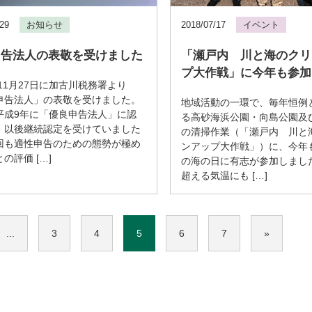
/29
お知らせ
2018/07/17
イベント
申告法人の表敬を受けました
「瀬戸内 川と海のクリ
プ大作戦」に今年も参加
年11月27日に加古川税務署より
申告法人」の表敬を受けました。
地域活動の一環で、毎年恒例
平成9年に「優良申告法人」に認
る高砂海浜公園・向島公園及
、以後継続認定を受けていました
の清掃作業（「瀬戸内 川と
回も適性申告のための態勢が極め
ンアップ大作戦」）に、今年も
の評価 […]
の海の日に有志が参加しました
超える気温にも […]
...
3
4
5
6
7
»