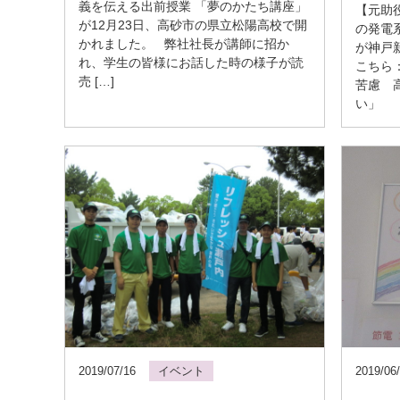
義を伝える出前授業 「夢のかたち講座」
【元助
が12月23日、高砂市の県立松陽高校で開
の発電
かれました。 弊社社長が講師に招か
が神戸
れ、学生の皆様にお話した時の様子が読
こちら
売 […]
苦慮 
い」
2019/07/16
イベント
2019/06