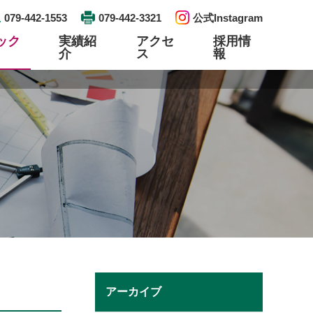
079-442-1553
079-442-3321
公式Instagram
ック
実績紹
アクセ
採用情
介
ス
報
工事
検査工事
資格取得
エントリー
プレハブ配管・ユニット製作
リンク
土木建築
アーカイブ