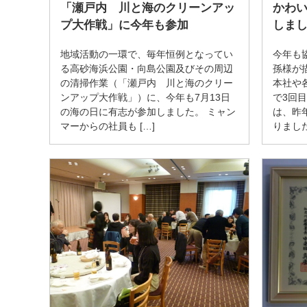
「瀬戸内 川と海のクリーンアッ
かわ
プ大作戦」に今年も参加
しま
地域活動の一環で、毎年恒例となってい
今年も
る高砂海浜公園・向島公園及びその周辺
孫様が
の清掃作業（「瀬戸内 川と海のクリー
本社や
ンアップ大作戦」）に、今年も7月13日
で3回
の海の日に有志が参加しました。 ミャン
は、昨
マーからの社員も […]
りました