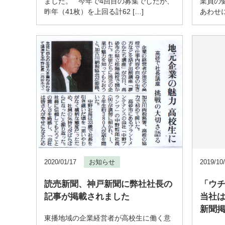
ました。 今年で4回目の募集でしたが、
業員の
昨年（41枚）を上回る計62 […]
あわせに
2020/01/17
お知らせ
2019/10
読売新聞、神戸新聞に弊社社長の
「ウ
記事が掲載されました
当社
新聞
東播地域の企業経営者が高校生に働く意