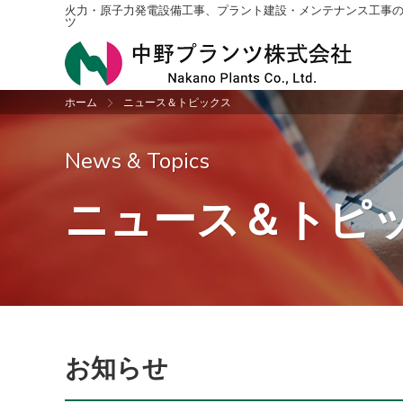
火力・原子力発電設備工事、プラント建設・メンテナンス工事
ツ
ホーム
ニュース＆トピックス
プラント建設工事
社長挨拶・企業理念
ニュース＆トピックス一覧
採用情報トップ
配管
会社
お知
新卒
News & Topics
振動検査
沿革
機械
アク
ニュース＆トピ
設計
収納
公共工事
お知らせ