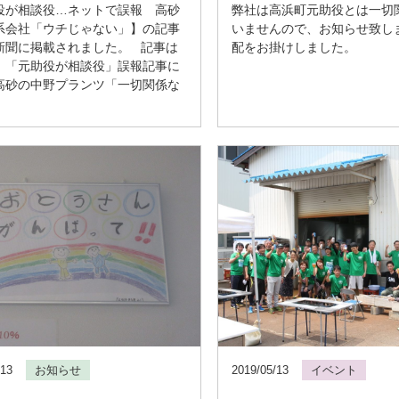
役が相談役…ネットで誤報 高砂
弊社は高浜町元助役とは一切
系会社「ウチじゃない」】の記事
いませんので、お知らせ致し
新聞に掲載されました。 記事は
配をお掛けしました。
：「元助役が相談役」誤報記事に
高砂の中野プランツ「一切関係な
/13
お知らせ
2019/05/13
イベント