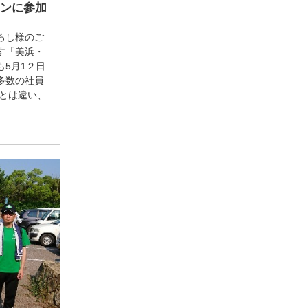
ソンに参加
ろし様のご
す「美浜・
5月1２日
多数の社員
雨とは違い、