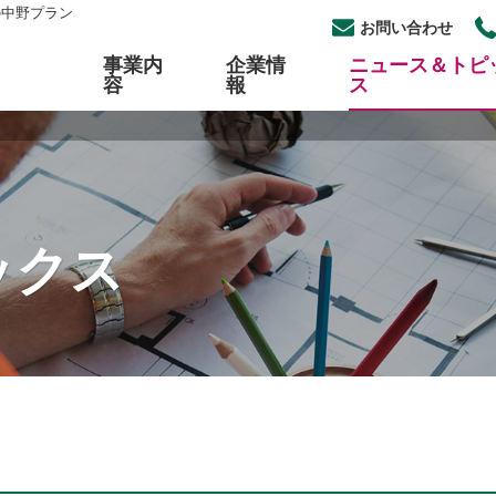
の中野プラン
お問い合わせ
事業内
企業情
ニュース＆トピ
容
報
ス
工事
概要
らせ一覧
採用
パイプ自動切断・開先加工
組織図
イベント一覧
中途採用
加工
セス
各種プラントメンテナンス
公開情報について
ックス
式安全アルミタラップ
ロープアクセス