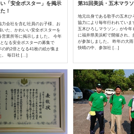
いい「安全ポスター」を掲示
第31回美浜・五木マラ
した！
地元出身である歌手の五木ひ
協力により毎年行われていま
協力会社を含む社員のお子様、お
五木ひろしマラソン」が今年も
描いた、かわいい安全ポスターを
に福井県美浜町で開催され、
各営業所等に掲示しました。 今年
が参加しました。 昨年の大
目となる安全ポスターの募集で
快晴の中、参加社 […]
年の約2倍となる41枚の絵が集ま
。 毎日社 […]