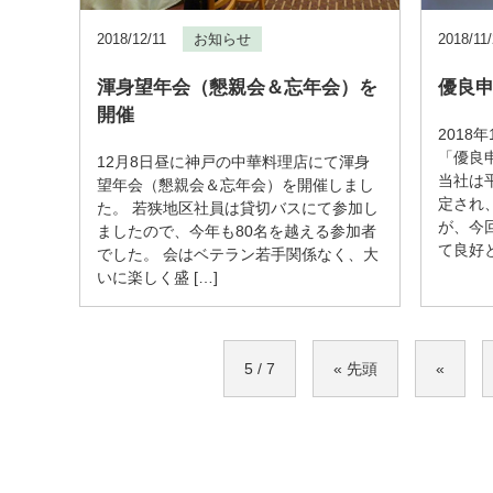
2018/12/11
お知らせ
2018/11
渾身望年会（懇親会＆忘年会）を
優良
開催
2018
「優良
12月8日昼に神戸の中華料理店にて渾身
当社は
望年会（懇親会＆忘年会）を開催しまし
定され
た。 若狭地区社員は貸切バスにて参加し
が、今
ましたので、今年も80名を越える参加者
て良好と
でした。 会はベテラン若手関係なく、大
いに楽しく盛 […]
5 / 7
« 先頭
«